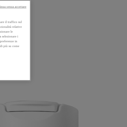
inua senza accettare
re il traffico sul
zionalità relative
ezionare le
a selezionare i
 preferenze in
 di più su come