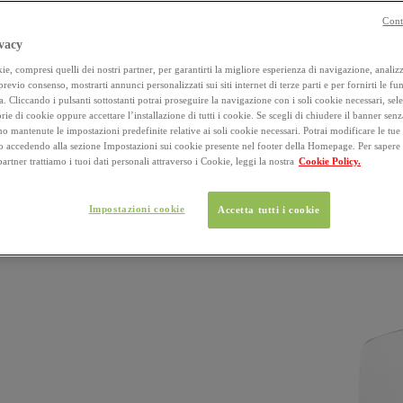
Cont
vacy
e, compresi quelli dei nostri partner, per garantirti la migliore esperienza di navigazione, analizza
 previo consenso, mostrarti annunci personalizzati sui siti internet di terze parti e per fornirti le fun
a. Cliccando i pulsanti sottostanti potrai proseguire la navigazione con i soli cookie necessari, sel
rie di cookie oppure accettare l’installazione di tutti i cookie. Se scegli di chiudere il banner senz
o mantenute le impostazioni predefinite relative ai soli cookie necessari. Potrai modificare le tue
accedendo alla sezione Impostazioni sui cookie presente nel footer della Homepage. Per sapere
 partner trattiamo i tuoi dati personali attraverso i Cookie, leggi la nostra
Cookie Policy.
Impostazioni cookie
Accetta tutti i cookie