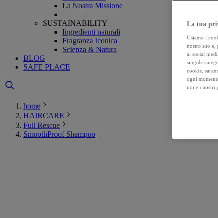
La Nostra Missione
SUSTAINABILITY
La tua pri
Ingredienti naturali
Usiamo i cooki
Fragranza Iconica
nostro sito e,
Scienza & Natura
ai social medi
BLOG
singole catego
SAFE PLACE
cookie, sarann
ogni momento 
noi e i nostri
home
HAIRCARE
Full Rescue
SmoothProof Shampoo